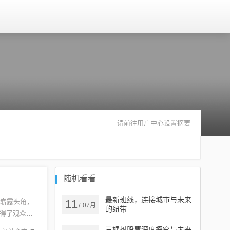
请前往用户中心设置摘要
随机看看
最新班线，连接城市与未来
中崭露头角，
11
07月
/
的纽带
得了观众的
，更扩...
三棵树股票深度探究与未来