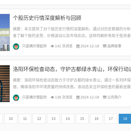
个股历史行情深度解析与回顾
摘要：本文提供了对个股历史行情的深度解析。通过对历史数据的分析
者了解个股的走势、价格波动以及市场反应。这样的解析有助于投资者
的决策，把握市场趋势，降低投资风险。通过对历史行情的研究，投资
只是偶尔想起你
142 次浏览
2024-12-19
品牌故事
好...
洛阳环保检查动态，守护古都绿水青山，环保行动
摘要：洛阳环保检查动态致力于守护古都的绿水青山，通过一系列环保
施，确保洛阳市环境质量的持续改善。该动态关注环保检查的最新进展
以及污染治理情况，旨在推动洛阳环境保护工作不断向前发展，为市民
只是偶尔想起你
138 次浏览
2024-12-19
公司简介
居...
10
11
12
13
14
15
16
17
18