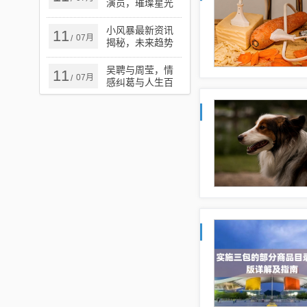
演员，璀璨星光
的闪耀瞬间
小风暴最新资讯
11
07月
/
揭秘，未来趋势
与行业动态洞悉
吴聘与周莹，情
11
07月
/
感纠葛与人生百
态的电视剧故事