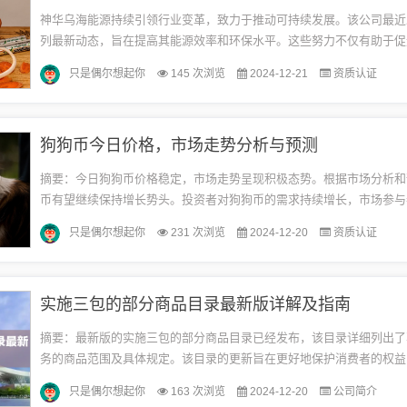
神华乌海能源持续引领行业变革，致力于推动可持续发展。该公司最近
列最新动态，旨在提高其能源效率和环保水平。这些努力不仅有助于促
发展，还有助于应对全球气候变化挑战。神华乌海能源正以其前瞻性的
只是偶尔想起你
145 次浏览
2024-12-21
资质认证
新...
狗狗币今日价格，市场走势分析与预测
摘要：今日狗狗币价格稳定，市场走势呈现积极态势。根据市场分析和
币有望继续保持增长势头。投资者对狗狗币的需求持续增长，市场参与
动了狗狗币价格的上涨。狗狗币有望继续扩大其市场份额并受到更多投
只是偶尔想起你
231 次浏览
2024-12-20
资质认证
注...
实施三包的部分商品目录最新版详解及指南
摘要：最新版的实施三包的部分商品目录已经发布，该目录详细列出了
务的商品范围及具体规定。该目录的更新旨在更好地保护消费者的权益
者在购买商品时能够享受到相应的质量保证、退换货服务等。该目录的
只是偶尔想起你
163 次浏览
2024-12-20
公司简介
规...