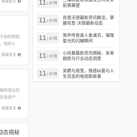
11
阅读全文
07月
/
前景展望
肖恩沃德最新资讯概览，掌
11
07月
/
握肖恩·沃德最新动态
笑声传奇美人鱼演员，璀璨
11
于他的简短
07月
/
星光的闪耀瞬间
。他的人生
位深受喜
小风暴最新资讯揭秘，未来
11
阅读全文
07月
/
趋势与行业动态洞悉
吴聘与周莹，情感纠葛与人
11
07月
/
生百态的电视剧故事
展和成长的
实现资产增
于信息技
阅读全文
动态揭秘