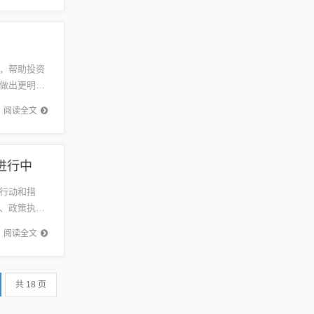
，帮助投资
做出更明智
者可以更
阅读全文
进行中
行动和措
、政策执行
创造更加宜
阅读全文
共 18 页