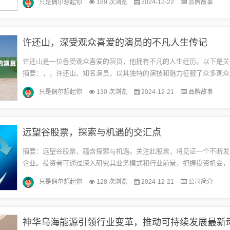
只是偶尔想起你
189 次浏览
2024-12-22
品牌故事
许还山，深受观众喜爱的演员的不凡人生传记
许还山是一位备受观众喜爱的演员，他拥有不凡的人生经历。以下是关
摘要：，，许还山，知名演员，以其独特的演技和魅力征服了众多观众
经历丰富多彩，通过不断努力和挑战，逐渐在演艺圈崭露头角。作为一
只是偶尔想起你
130 次浏览
2024-12-21
品牌故事
爱...
远望谷股票，探索与机遇的交汇点
摘要：远望谷股票，蕴含探索与机遇。关注此股票，将见证一个不断发
企业。投资者可通过深入研究其业务模式和行业前景，把握投资机会，
值。远望谷股票值得关注和期待。远望谷公司背景远望谷公司不仅专注
只是偶尔想起你
128 次浏览
2024-12-21
公司简介
术...
神华乌海能源引领行业变革，推动可持续发展最新