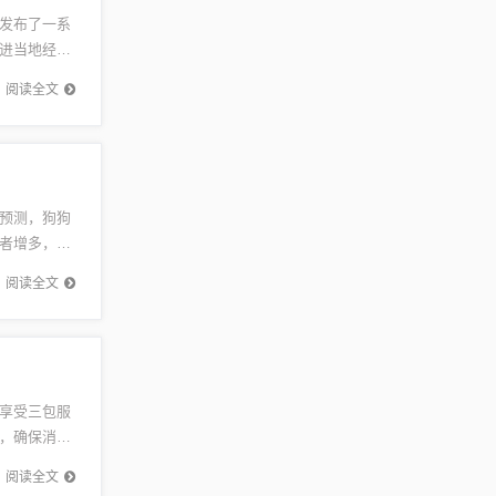
发布了一系
进当地经济
战略和创
阅读全文
预测，狗狗
者增多，推
资者的关
阅读全文
享受三包服
，确保消费
发布对于
阅读全文