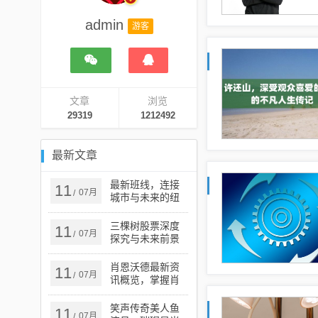
admin
游客
文章
浏览
29319
1212492
最新文章
最新班线，连接
11
07月
/
城市与未来的纽
带
三棵树股票深度
11
07月
/
探究与未来前景
展望
肖恩沃德最新资
11
07月
/
讯概览，掌握肖
恩·沃德最新动态
笑声传奇美人鱼
11
07月
/