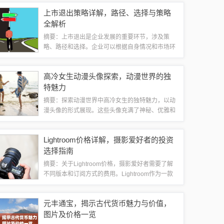
分享到在线游戏，让你轻松找到感兴趣的内容。让
上市退出策略详解，路径、选择与策略
我们一起畅游互联网的海洋，发现更多有趣...
全解析
摘要：上市退出是企业发展的重要环节，涉及策
略、路径和选择。企业可以根据自身情况和市场环
境，选择合适的上市退出方式，如IPO、借壳上市
等。在决策过程中，企业需要全面考虑自身发展战
高冷女生动漫头像探索，动漫世界的独
略、市场环境、投资者需求等因素，以最大化...
特魅力
摘要：探索动漫世界中高冷女生的独特魅力，以动
漫头像的形式展现。这些头像充满了神秘、优雅和
个性的气息，反映了高冷女生在动漫中的形象特
点。通过这些头像，我们可以感受到动漫文化的多
Lightroom价格详解，摄影爱好者的投资
样性和丰富性，以及高冷女生在其中的独特地位...
选择指南
摘要：关于Lightroom价格，摄影爱好者需要了解
不同版本和订阅方式的费用。Lightroom作为一款
专业的摄影后期处理软件，提供了丰富的功能，适
合不同水平的摄影爱好者。本文旨在深入了解
元丰通宝，揭示古代货币魅力与价值，
Lightroom的价格体系...
图片及价格一览