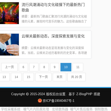
藏爱好者的增多和投资热度的提升，金银纪念币价
流行风潮涌动与文化碰撞下的最新热门
格不断上涨。未来市场潜力巨大，值得关注和...
歌曲
摘要：最新热门歌曲汇聚流行风潮的涌动与文化碰
撞的元素，展现时代音乐的魅力。这些歌曲融合了
多元文化的特色，引领着音乐的潮流趋势，成为大
众关注的焦点。在音乐的律动中，人们感受到文化
云梯关最新动态，深度探索发展与变化
的活力与创新的力量，共同见证着音乐与文化...
摘要：云梯关最新动态呈现发展与变化的深度探
索。当前，云梯关正经历着新的历史变革，各项建
设和发展项目如火如荼地进行。通过对其最新动态
的深入研究，我们可以了解到云梯关在多个领域的
上一页
6
7
8
9
10
11
积极进展，包括经济、文化、科技等方面。这些...
13
14
15
下一页
末页
共 20 页
Copyright
2015-2024
版权后台设置.
基于
Z-BlogPHP
搭建
京ICP备19040467号-1
学校采暖系统
暖气片内防腐处理
宏硕散热器
暖气片售后服务
钢制散热