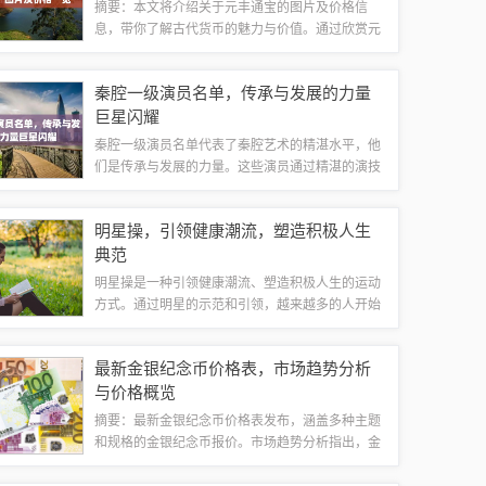
摘要：本文将介绍关于元丰通宝的图片及价格信
息，带你了解古代货币的魅力与价值。通过欣赏元
丰通宝的图片，你将领略到其精美的制作工艺和独
特的文化内涵。本文还将提供有关元丰通宝的市场
秦腔一级演员名单，传承与发展的力量
价格，帮助你更好地了解这一古代货币的收藏和...
巨星闪耀
秦腔一级演员名单代表了秦腔艺术的精湛水平，他
们是传承与发展的力量。这些演员通过精湛的演技
和深厚的艺术功底，为秦腔艺术的传承和发展做出
了杰出的贡献。他们不仅传承了秦腔的经典剧目和
明星操，引领健康潮流，塑造积极人生
表演技艺，还不断创新和发展，为秦腔艺术注...
典范
明星操是一种引领健康潮流、塑造积极人生的运动
方式。通过明星的示范和引领，越来越多的人开始
关注和参与这项运动，旨在提升身体素质、塑造健
康生活方式。这种操不仅有助于身体健康，还能提
最新金银纪念币价格表，市场趋势分析
升人们的心理素养，培养积极向上的生活态度...
与价格概览
摘要：最新金银纪念币价格表发布，涵盖多种主题
和规格的金银纪念币报价。市场趋势分析指出，金
银纪念币收藏价值高，市场需求稳步增长。随着收