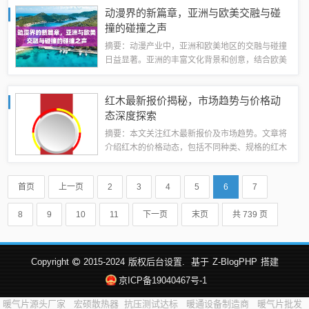
影响宽带价格的各种因素，以及用户在选择宽带服
动漫界的新篇章，亚洲与欧美交融与碰
务时需要考虑的关键因素。旨在帮助消费者更好...
撞的碰撞之声
摘要：动漫产业中，亚洲和欧美地区的交融与碰撞
日益显著。亚洲的丰富文化背景和创意，结合欧美
的先进制作技术和市场运作，共同推动了动漫产业
的繁荣发展。两者在动漫领域的合作与交流，不仅
红木最新报价揭秘，市场趋势与价格动
展现了文化的多样性，也促进了创意的碰撞与...
态深度探索
摘要：本文关注红木最新报价及市场趋势。文章将
介绍红木的价格动态，包括不同种类、规格的红木
价格变化，并分析市场供求关系对价格的影响。通
过了解市场动态，消费者可以更加明智地选择购买
首页
上一页
2
3
4
5
6
7
红木产品。本文旨在提供有关红木报价的实用...
8
9
10
11
下一页
末页
共 739 页
Copyright
2015-2024
版权后台设置.
基于
Z-BlogPHP
搭建
京ICP备19040467号-1
暖气片源头厂家
宏硕散热器
抗压测试达标
暖通设备制造商
暖气片批发