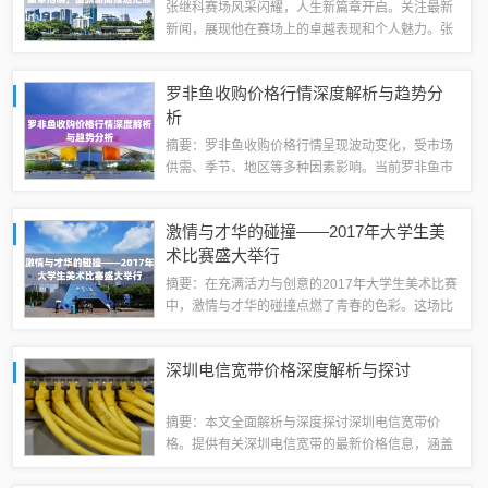
张继科赛场风采闪耀，人生新篇章开启。关注最新
新闻，展现他在赛场上的卓越表现和个人魅力。张
继科不断挑战自我，创造新的辉煌，展现运动员的
坚韧与毅力。他的故事激励着人们追求梦想，不断
罗非鱼收购价格行情深度解析与趋势分
前行。自从乒乓球世界冠军张继科在赛场上展...
析
摘要：罗非鱼收购价格行情呈现波动变化，受市场
供需、季节、地区等多种因素影响。当前罗非鱼市
场需求持续增长，但供应情况也面临挑战，因此价
格波动较大。本文将对罗非鱼收购价格行情进行分
激情与才华的碰撞——2017年大学生美
析，包括当前价格趋势、影响因素以及未来走...
术比赛盛大举行
摘要：在充满活力与创意的2017年大学生美术比赛
中，激情与才华的碰撞点燃了青春的色彩。这场比
赛不仅展示了学生们的艺术才能，更是他们创意和
激情的展现。通过画笔和色彩，大学生们诠释了对
深圳电信宽带价格深度解析与探讨
美的独特理解和对艺术的热爱。这场比赛...
摘要：本文全面解析与深度探讨深圳电信宽带价
格。提供有关深圳电信宽带的最新价格信息，涵盖
不同套餐、速度和服务等级的具体价格。也将探讨