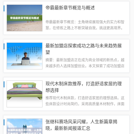
会。ULB通过不断探索新技术、新模式，助力企业
帝霸最新章节概览与概述
实现数字化转型，抓住市场机遇，促进商业...
帝霸最新章节概览：主角继续展现强大的实力和智
慧，在修炼之路上不断突破自我，挑战更高境界。
故事情节紧张刺激，充满悬念和惊喜。新章节中，
主角面临更大的挑战和机遇，与众多势力的交锋愈
最新加盟店探索成功之路与未来趋势展
发激烈，展现出其无与伦比的实力和决心。读...
望
摘要：最新加盟店正在成为商业领域的新热点，越
来越多的人选择加盟创业。本文探索了成功加盟店
的路径和未来趋势，分析了加盟创业的优势和挑
战，并强调了持续创新、精准定位和优质服务的重
现代木制床款推荐，打造舒适家居的理
要性。通过加盟，创业者可以借鉴成功经验，降...
想选择
推荐现代木制床款，打造舒适家居的理想选择。这
些床款设计时尚简约，采用高质量木材制作，床面
舒适柔软，支撑力度强大，有助于放松身心，享受
优质睡眠。无论是简约风格还是现代感十足的家居
张继科赛场风采闪耀，人生新篇章揭
环境，这些床款都能完美融入其中，增添家居...
晓，最新新闻报道汇总