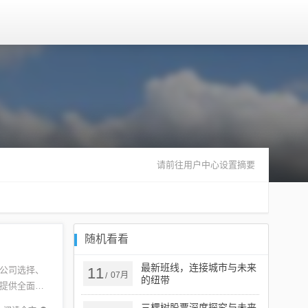
请前往用户中心设置摘要
随机看看
最新班线，连接城市与未来
公司选择、
11
07月
/
的纽带
提供全面的
更明智的
三棵树股票深度探究与未来