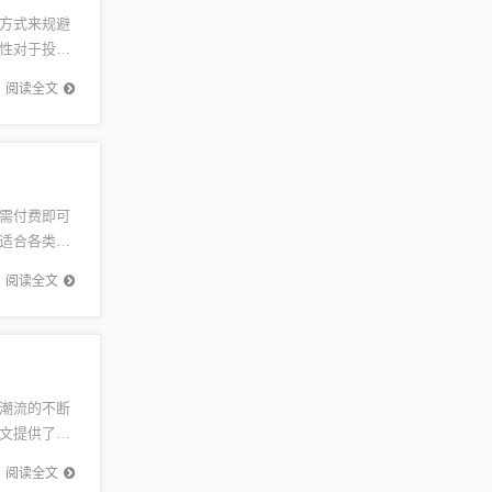
方式来规避
性对于投资
定性，从
阅读全文
需付费即可
适合各类人
心费用问
阅读全文
潮流的不断
文提供了丰
展现自己
阅读全文