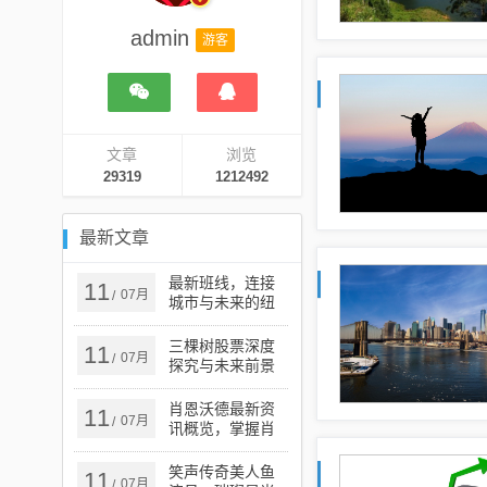
admin
游客
文章
浏览
29319
1212492
最新文章
最新班线，连接
11
07月
/
城市与未来的纽
带
三棵树股票深度
11
07月
/
探究与未来前景
展望
肖恩沃德最新资
11
07月
/
讯概览，掌握肖
恩·沃德最新动态
笑声传奇美人鱼
11
07月
/