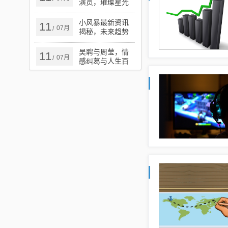
演员，璀璨星光
的闪耀瞬间
小风暴最新资讯
11
07月
/
揭秘，未来趋势
与行业动态洞悉
吴聘与周莹，情
11
07月
/
感纠葛与人生百
态的电视剧故事