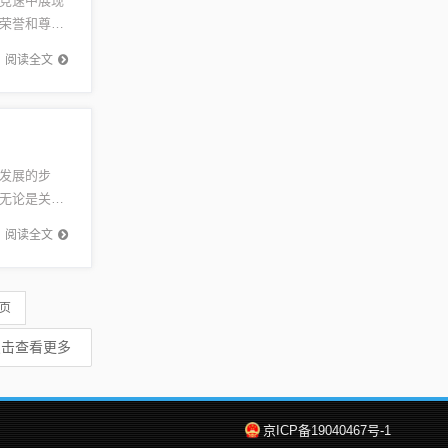
竞速中展现
荣誉和尊严
争夺最终
阅读全文
发展的步
无论是关于
动态和深度
阅读全文
 页
点击查看更多
京ICP备19040467号-1