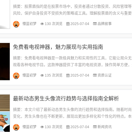
摘要：股票盾指的是在股票市场中，投资者通过分散投资、风险管理等
风险，保护自身投资不受损失的策略或工具。理解股票盾的含义与重要
者至关重要，因为它能够帮助投资者降低投资风险，提高投资回报的稳
懵蓝初梦
130 次浏览
2025-07-04
品牌故事
而...
免费看电视神器，魅力展现与实用指南
摘要：免费看电视神器是一款极具魅力和实用性的工具，它能让观众无
观看各种电视节目。这款神器提供了丰富的电视资源，操作简单方便，
群使用。通过免费看电视神器，用户可以轻松享受观影的乐趣，无需担
懵蓝初梦
135 次浏览
2025-07-04
资质认证
题...
最新动态男生头像流行趋势与选择指南全解析
摘要：本文介绍了最新动态男生头像的流行趋势和选择指南。随着时尚
变化，男生头像也在不断更新，展现出更加多样化和个性化的特点。本
富的头像选择，帮助男生们找到符合自己风格和喜好的最新动态头像，
懵蓝初梦
130 次浏览
2025-07-04
新闻资讯
的...