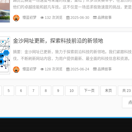
路虎比赛是一场速度与荣耀的较量，集结了众多顶尖赛车手，在激烈的
他们的卓越技能和超凡车技。这不仅是一场追求极致速度的挑战，更是
的争夺。每一场比赛都充满了紧张刺激的氛围，参赛选手们全力以赴，
懵蓝初梦
132 次浏览
2025-06-30
品牌故事
的...
金沙网址更新，探索科技前沿的新领地
摘要：金沙网址已更新，致力于探索前沿科技的新领地。我们紧跟科技
伐，不断刷新网站内容，为用户提供最新、最全面的科技信息和资源。
互联网、人工智能、大数据还是其他新兴领域，我们都能为您提供最新
懵蓝初梦
128 次浏览
2025-06-24
品牌故事
解...
5
6
7
8
9
10
下一页
末页
共 23