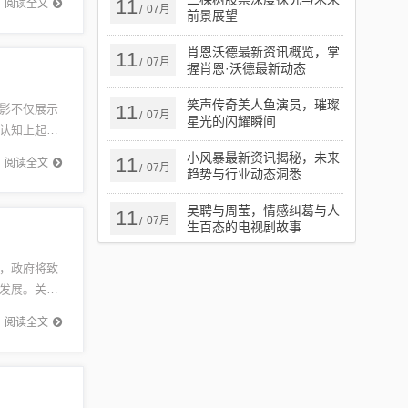
11
阅读全文
07月
/
前景展望
肖恩沃德最新资讯概览，掌
11
07月
/
握肖恩·沃德最新动态
笑声传奇美人鱼演员，璀璨
11
影不仅展示
07月
/
星光的闪耀瞬间
认知上起到
思考空
小风暴最新资讯揭秘，未来
11
阅读全文
07月
/
趋势与行业动态洞悉
吴聘与周莹，情感纠葛与人
11
07月
/
生百态的电视剧故事
，政府将致
发展。关注
沧州对未
阅读全文