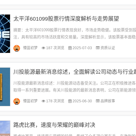
太平洋601099股票行情深度解析与走势展望
摘要：太平洋601099股票行情表现良好，市场走势稳健。该股票受到
注，具有较高的市场活跃度和交易量。深度解析显示，该股票基本面稳
好的增长前景和盈利能力。建议投资者关注其市场走势和业绩报告，进行
懵蓝初梦
187 次浏览
2025-07-03
资质认证
川投能源最新消息综述，全面解读公司动态与行业
川投能源最新消息综述：川投能源动态备受关注。公司正在积极推进各
取得一系列重要进展。有关川投能源的最新消息表明，公司在新能源领
优势，同时也在不断探索新的发展机遇。川投能源还在加强内部管理，
懵蓝初梦
178 次浏览
2025-06-30
品牌故事
效...
路虎比赛，速度与荣耀的巅峰对决