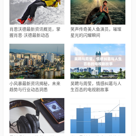
肖恩沃德最新资讯概览，掌
笑声传奇美人鱼演员，璀璨
握肖恩·沃德最新动态
星光的闪耀瞬间
小风暴最新资讯揭秘，未来
吴聘与周莹，情感纠葛与人
趋势与行业动态洞悉
生百态的电视剧故事