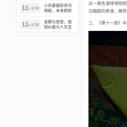
这一角色演绎得栩栩
小风暴最新资讯
11
07月
/
揭秘，未来趋势
过细腻的表演，展现
与行业动态洞悉
吴聘与周莹，情
三、《萧十一郎》中
11
07月
/
感纠葛与人生百
态的电视剧故事