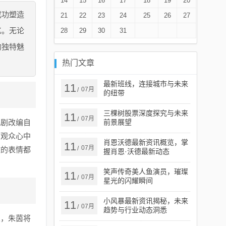
14
15
16
17
18
19
20
成功塑造
21
22
23
24
25
26
27
忆。无论
28
29
30
31
的独特魅
热门文章
最新班线，连接城市与未来
11
07月
/
的纽带
三棵树股票深度探究与未来
11
07月
/
视剧改编自
前景展望
多观众心中
肖恩沃德最新资讯概览，掌
11
07月
/
微的表情都
握肖恩·沃德最新动态
笑声传奇美人鱼演员，璀璨
11
07月
/
星光的闪耀瞬间
小风暴最新资讯揭秘，未来
11
07月
/
趋势与行业动态洞悉
人，朱茵将