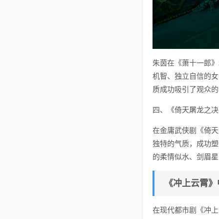
朱茵在《萧十一郎》
机智、独立自信的女
质成功吸引了观众的
四、《倚天屠龙之决
在金庸武侠剧《倚天
独特的气质，成功塑
的柔情似水、剑眉星
《冲上云霄》
在现代都市剧《冲上