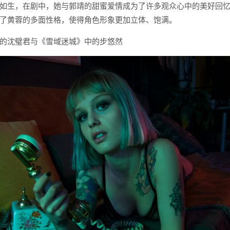
如生，在剧中，她与郭靖的甜蜜爱情成为了许多观众心中的美好回
了黄蓉的多面性格，使得角色形象更加立体、饱满。
的沈璧君与《雪域迷城》中的步悠然