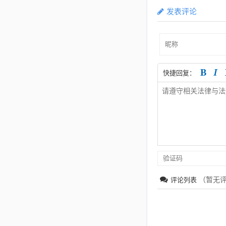
发表评论
快捷回复：
（暂无
评论列表