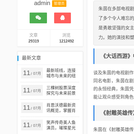
admin
管理员
朱茵在多部电视
了多个令人难忘
是勇敢坚强的女
文章
浏览
力。她的演技和
29319
1212492
《大话西游》
最新文章
最新班线，连接
11
谈及朱茵的电视剧作
07月
/
城市与未来的纽
同名电影，朱茵在剧
带
三棵树股票深度
的永恒经典，朱茵凭
11
07月
/
探究与未来前景
能让观众感受到角色
展望
肖恩沃德最新资
11
07月
/
讯概览，掌握肖
《射雕英雄传
恩·沃德最新动态
笑声传奇美人鱼
11
07月
/
演员，璀璨星光
朱茵在《射雕英雄传
的闪耀瞬间