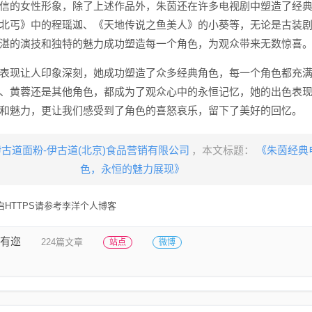
信的女性形象，除了上述作品外，朱茵还在许多电视剧中塑造了经
北丐》中的程瑶迦、《天地传说之鱼美人》的小葵等，无论是古装
湛的演技和独特的魅力成功塑造每一个角色，为观众带来无数惊喜
表现让人印象深刻，她成功塑造了众多经典角色，每一个角色都充
、黄蓉还是其他角色，都成为了观众心中的永恒记忆，她的出色表
和魅力，更让我们感受到了角色的喜怒哀乐，留下了美好的回忆。
伊古道面粉-伊古道(北京)食品营销有限公司
，本文标题：
《朱茵经典
色，永恒的魅力展现》
HTTPS请参考李洋个人博客
有迩
224篇文章
站点
微博