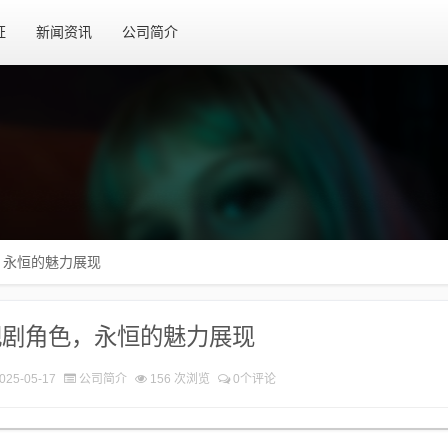
证
新闻资讯
公司简介
，永恒的魅力展现
视剧角色，永恒的魅力展现
025-05-17
公司简介
156 次浏览
0个评论