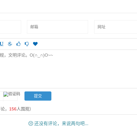
评论，
156
人围观）
还没有评论，来说两句吧...