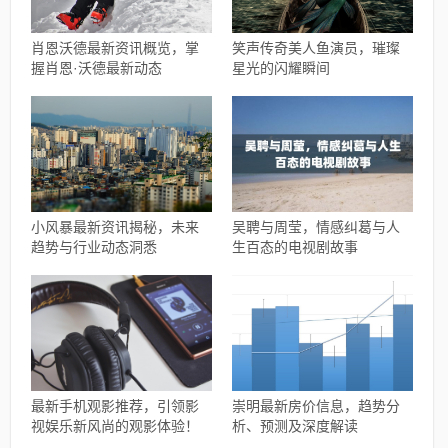
肖恩沃德最新资讯概览，掌
笑声传奇美人鱼演员，璀璨
握肖恩·沃德最新动态
星光的闪耀瞬间
小风暴最新资讯揭秘，未来
吴聘与周莹，情感纠葛与人
趋势与行业动态洞悉
生百态的电视剧故事
最新手机观影推荐，引领影
崇明最新房价信息，趋势分
视娱乐新风尚的观影体验！
析、预测及深度解读