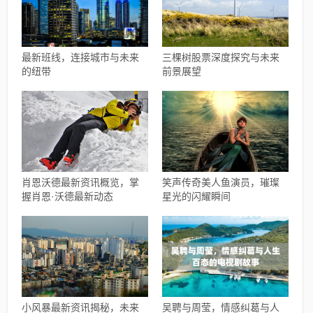
最新班线，连接城市与未来
三棵树股票深度探究与未来
的纽带
前景展望
肖恩沃德最新资讯概览，掌
笑声传奇美人鱼演员，璀璨
握肖恩·沃德最新动态
星光的闪耀瞬间
小风暴最新资讯揭秘，未来
吴聘与周莹，情感纠葛与人