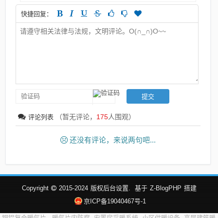
快捷回复：
（暂无评论，
175
人围观）
评论列表
还没有评论，来说两句吧...
Copyright
2015-2024
版权后台设置.
基于
Z-BlogPHP
搭建
京ICP备19040467号-1
铜铝复合暖气片
暖气片内防腐
安置房采暖系统
小区供暖设备
高层建筑暖