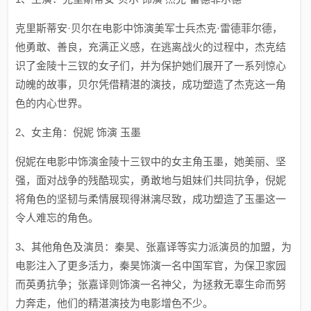
克里斯蒂安·贝尔在电影中饰演美军士兵杰克·雷德菲尔德，
他勇敢、善良，充满正义感，在逃离战火的过程中，杰克结
识了金陵十三钗的女子们，并为保护她们展开了一系列惊心
动魄的故事，贝尔凭借精湛的演技，成功塑造了杰克这一角
色的内心世界。
2、女主角：倪妮 饰演 玉墨
倪妮在电影中饰演金陵十三钗中的女主角玉墨，她美丽、坚
强，面对战争的残酷现实，勇敢地与姐妹们共同抗争，倪妮
将角色的坚韧与柔情展现得淋漓尽致，成功塑造了玉墨这一
令人难忘的角色。
3、其他角色及演员：秦昊、张嘉译等实力派演员的加盟，为
电影注入了更多活力，秦昊饰演一名中国军官，为保卫家园
而英勇抗争；张嘉译则饰演一名神父，为拯救无辜生命而努
力奔走，他们的精湛演技为电影增色不少。