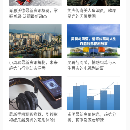
肖恩沃德最新资讯概览，掌
笑声传奇美人鱼演员，璀璨
握肖恩·沃德最新动态
星光的闪耀瞬间
小风暴最新资讯揭秘，未来
吴聘与周莹，情感纠葛与人
趋势与行业动态洞悉
生百态的电视剧故事
最新手机观影推荐，引领影
崇明最新房价信息，趋势分
视娱乐新风尚的观影体验！
析、预测及深度解读